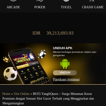
ARCADE
POKER
TOGEL
CRASH GAME
IDR
39,213,693.93
UNDUH APK
Nikmati berbagai permainan dalam satu
gengaman
UNDUH
Panduan instalasi
Home
»
Slot Online
» BO55 YangliQuors – Surga Minuman Keras
Premium dengan Sensasi Slot Gacor Terbaik yang Menggiurkan dan
Menguntungkan