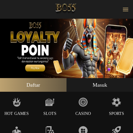
Daftar
Masuk
HOT GAMES
SLOTS
CASINO
SPORTS