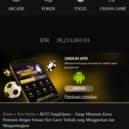
ARCADE
POKER
TOGEL
CRASH GAME
IDR
39,213,693.93
UNDUH APK
Nikmati berbagai permainan dalam satu
gengaman
UNDUH
Panduan instalasi
Home
»
Slot Online
» BO55 YangliQuors – Surga Minuman Keras
Premium dengan Sensasi Slot Gacor Terbaik yang Menggiurkan dan
Menguntungkan