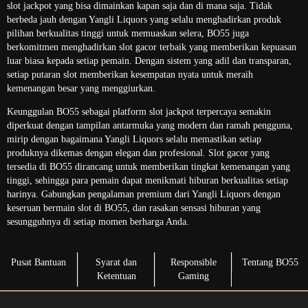
slot jackpot yang bisa dimainkan kapan saja dan di mana saja. Tidak
berbeda jauh dengan Yangli Liquors yang selalu menghadirkan produk
pilihan berkualitas tinggi untuk memuaskan selera, BO55 juga
berkomitmen menghadirkan slot gacor terbaik yang memberikan kepuasan
luar biasa kepada setiap pemain. Dengan sistem yang adil dan transparan,
setiap putaran slot memberikan kesempatan nyata untuk meraih
kemenangan besar yang menggiurkan.
Keunggulan BO55 sebagai platform slot jackpot terpercaya semakin
diperkuat dengan tampilan antarmuka yang modern dan ramah pengguna,
mirip dengan bagaimana Yangli Liquors selalu memastikan setiap
produknya dikemas dengan elegan dan profesional. Slot gacor yang
tersedia di BO55 dirancang untuk memberikan tingkat kemenangan yang
tinggi, sehingga para pemain dapat menikmati hiburan berkualitas setiap
harinya. Gabungkan pengalaman premium dari Yangli Liquors dengan
keseruan bermain slot di BO55, dan rasakan sensasi hiburan yang
sesungguhnya di setiap momen berharga Anda.
Pusat Bantuan
Syarat dan
Responsible
Tentang BO55
Ketentuan
Gaming