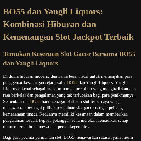
BO55 dan Yangli Liquors:
Kombinasi Hiburan dan
Kemenangan Slot Jackpot Terbaik
Temukan Keseruan Slot Gacor Bersama BO55
dan Yangli Liquors
Di dunia hiburan modern, dua nama besar hadir untuk memanjakan para
penggemar kesenangan sejati, yaitu
BO55
dan Yangli Liquors. Yangli
Liquors dikenal sebagai brand minuman premium yang menghadirkan cita
rasa berkelas dan pengalaman yang tak terlupakan bagi para penikmatnya.
Sementara itu,
BO55
hadir sebagai platform slot terpercaya yang
menawarkan berbagai pilihan permainan slot gacor dengan peluang
kemenangan tinggi. Keduanya memiliki kesamaan dalam memberikan
pengalaman terbaik kepada pelanggan setia mereka, menjadikan setiap
momen semakin istimewa dan penuh kegembiraan.
Bagi para pecinta permainan slot, BO55 menawarkan ratusan jenis mesin