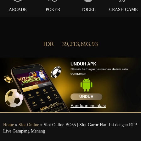
ARCADE
POKER
TOGEL
CRASH GAME
IDR
39,213,693.93
UNDUH APK
Nikmati berbagai permainan dalam satu
gengaman
UNDUH
Panduan instalasi
Home
»
Slot Online
» Slot Online BO55 | Slot Gacor Hari Ini dengan RTP
Live Gampang Menang