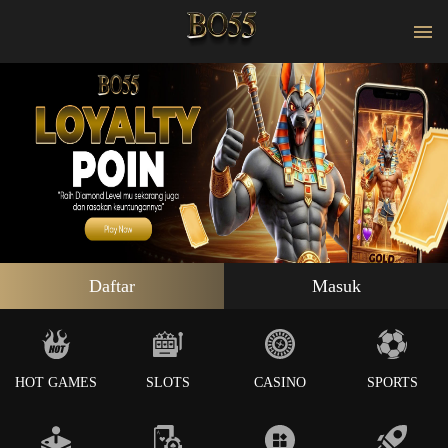
Daftar
Masuk
HOT GAMES
SLOTS
CASINO
SPORTS