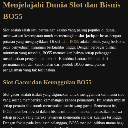
Menjelajahi Dunia Slot dan Bisnis
BO55
Slot adalah salah satu permainan kasino yang paling populer di dunia,
menawarkan kesempatan untuk memenangkan
slot jackpot
besar dengan
putaran yang mengasyikkan. Di sisi lain,
BO55
adalah bisnis yang berfokus
pada penyediaan minuman berkualitas tinggi. Dengan berbagai pilihan
minuman yang tersedia, BO55 memastikan bahwa setiap pelanggan
mendapatkan pengalaman terbaik. Kombinasi antara hiburan dari
permainan slot dan kenikmatan dari produk BO55 menciptakan
pengalaman yang tak terlupakan.
Slot Gacor dan Keunggulan BO55
Slot gacor adalah istilah yang digunakan untuk menggambarkan mesin slot
yang sering memberikan kemenangan kepada pemainnya. Ini adalah impian
setiap pemain slot untuk menemukan mesin yang gacor. Sementara itu,
BO55
terus berinovasi dalam bisnis minuman mereka, memastikan bahwa
setiap produk yang mereka tawarkan memenuhi standar kualitas tertinggi.
Dengan fokus pada kepuasan pelanggan, BO55 menjadi pilihan utama bagi