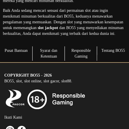
mereka yang mencari minuman berkualitas.
Baik Anda sedang mencari sensasi dari permainan slot atau ingin
menikmati minuman berkualitas dari BO55, keduanya menawarkan
pengalaman yang memuaskan. Dengan slot yang menawarkan kesempatan
untuk memenangkan
slot jackpot
dan BO55 yang menyediakan minuman
berkualitas, Anda dapat menikmati yang terbaik dari kedua dunia ini.
Pusat Bantuan
Syarat dan
Responsible
Tentang BO55
Ketentuan
Gaming
COPYRIGHT BO55 - 2026
BO55, slot, slot online, slot gacor, slot88.
Ikuti Kami