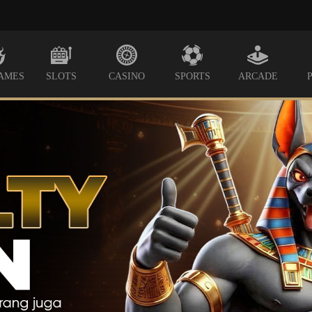
AMES
SLOTS
CASINO
SPORTS
ARCADE