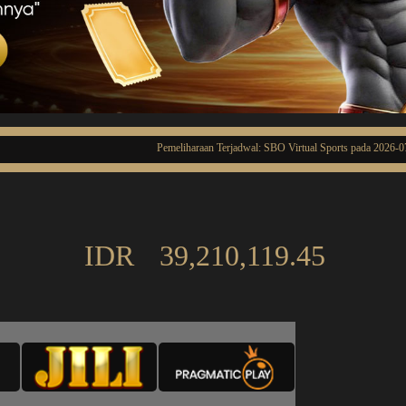
Pemeliharaan Terjadwal: SBO Virtual Sports pada 2026-07-06 dari
IDR
39,210,119.45