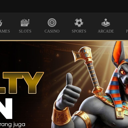
AMES
SLOTS
CASINO
SPORTS
ARCADE