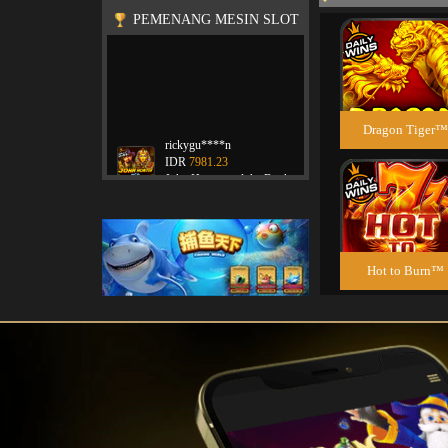
PEMENANG MESIN SLOT
Dragon Tiger™
rickygu****n
IDR
7981.23
John Hunter and the Book
of Tut™
d****y
IDR
7320.48
Sweet Bonanza™
Hot to Burn™