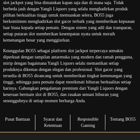
slot jackpot yang bisa dimainkan kapan saja dan di mana saja. Tidak
berbeda jauh dengan Yangli Liquors yang selalu menghadirkan produk
pilihan berkualitas tinggi untuk memuaskan selera, BO55 juga
berkomitmen menghadirkan slot gacor terbaik yang memberikan kepuasan
luar biasa kepada setiap pemain. Dengan sistem yang adil dan transparan,
setiap putaran slot memberikan kesempatan nyata untuk meraih
kemenangan besar yang menggiurkan.
Keunggulan BO55 sebagai platform slot jackpot terpercaya semakin
diperkuat dengan tampilan antarmuka yang modern dan ramah pengguna,
mirip dengan bagaimana Yangli Liquors selalu memastikan setiap
produknya dikemas dengan elegan dan profesional. Slot gacor yang
tersedia di BO55 dirancang untuk memberikan tingkat kemenangan yang
tinggi, sehingga para pemain dapat menikmati hiburan berkualitas setiap
harinya. Gabungkan pengalaman premium dari Yangli Liquors dengan
keseruan bermain slot di BO55, dan rasakan sensasi hiburan yang
sesungguhnya di setiap momen berharga Anda.
Pusat Bantuan
Syarat dan
Responsible
Tentang BO55
Ketentuan
Gaming