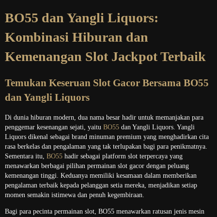
BO55 dan Yangli Liquors:
Kombinasi Hiburan dan
Kemenangan Slot Jackpot Terbaik
Temukan Keseruan Slot Gacor Bersama BO55
dan Yangli Liquors
Di dunia hiburan modern, dua nama besar hadir untuk memanjakan para
penggemar kesenangan sejati, yaitu
BO55
dan Yangli Liquors. Yangli
Liquors dikenal sebagai brand minuman premium yang menghadirkan cita
rasa berkelas dan pengalaman yang tak terlupakan bagi para penikmatnya.
Sementara itu,
BO55
hadir sebagai platform slot terpercaya yang
menawarkan berbagai pilihan permainan slot gacor dengan peluang
kemenangan tinggi. Keduanya memiliki kesamaan dalam memberikan
pengalaman terbaik kepada pelanggan setia mereka, menjadikan setiap
momen semakin istimewa dan penuh kegembiraan.
Bagi para pecinta permainan slot, BO55 menawarkan ratusan jenis mesin