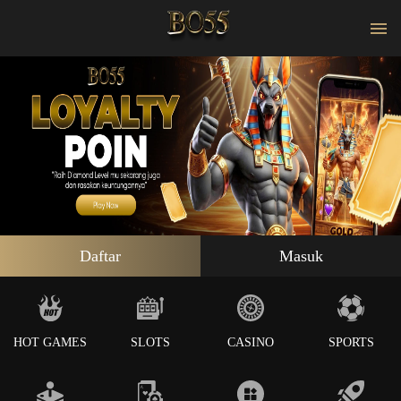
Daftar
Masuk
HOT GAMES
SLOTS
CASINO
SPORTS