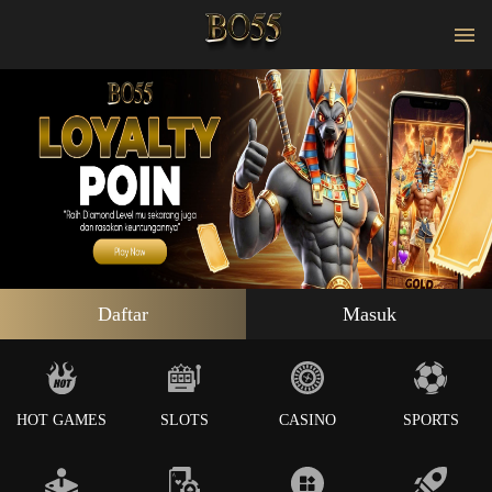
Daftar
Masuk
HOT GAMES
SLOTS
CASINO
SPORTS