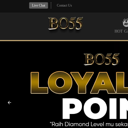
Live Chat
Contact Us
HOT G