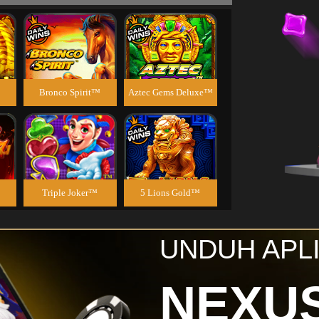
Bronco Spirit™
Aztec Gems Deluxe™
Triple Joker™
5 Lions Gold™
UNDUH APLI
NEXU