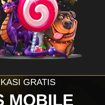
KASI GRATIS
S MOBILE