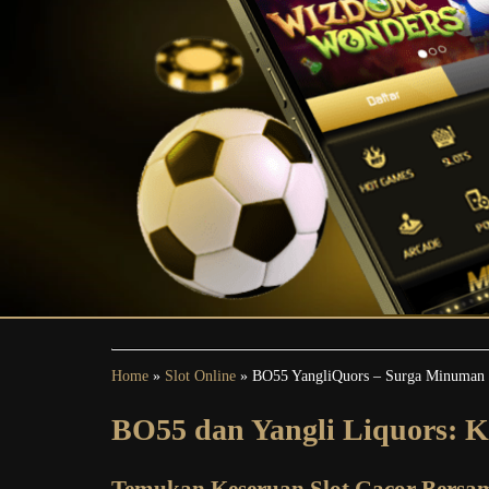
Home
»
Slot Online
» BO55 YangliQuors – Surga Minuman K
BO55 dan Yangli Liquors: 
Temukan Keseruan Slot Gacor Bersa