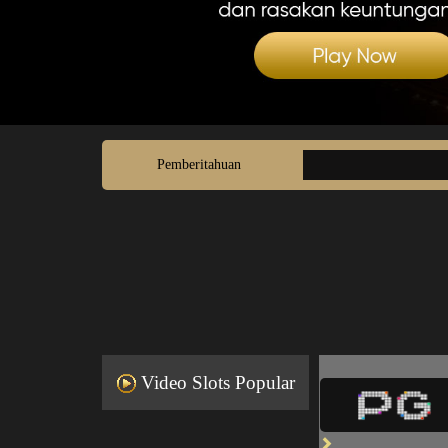
Pemberitahuan
Video Slots Popular