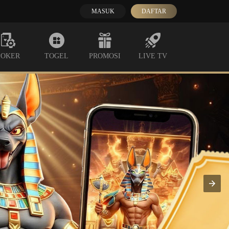
MASUK
DAFTAR
POKER
TOGEL
PROMOSI
LIVE TV