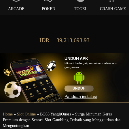
ARCADE
POKER
TOGEL
CRASH GAME
IDR
39,213,693.93
UNDUH APK
Nikmati berbagai permainan dalam satu
gengaman
UNDUH
Panduan instalasi
Home
»
Slot Online
» BO55 YangliQuors – Surga Minuman Keras
Premium dengan Sensasi Slot Gambling Terbaik yang Menggiurkan dan
Menguntungkan