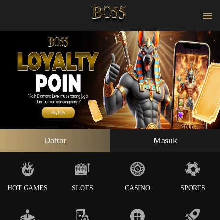
Daftar
Masuk
HOT GAMES
SLOTS
CASINO
SPORTS