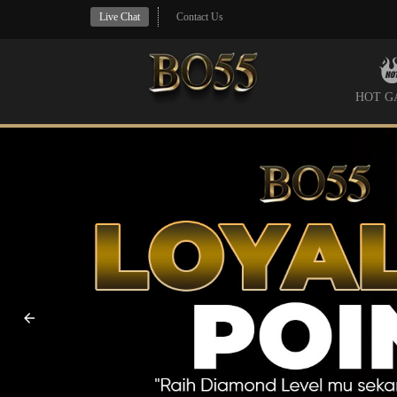
Live Chat
Contact Us
HOT G