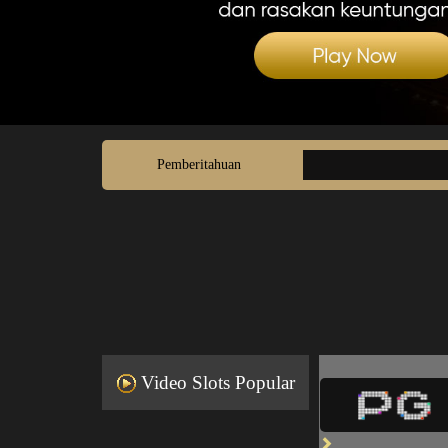
Pemberitahuan
Video Slots Popular