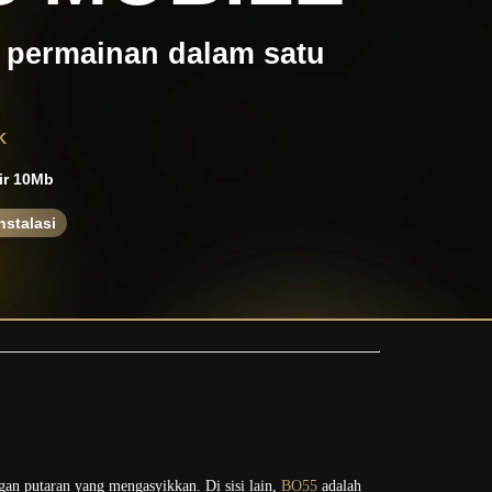
i permainan dalam satu
K
hir 10Mb
nstalasi
gan putaran yang mengasyikkan. Di sisi lain,
BO55
adalah