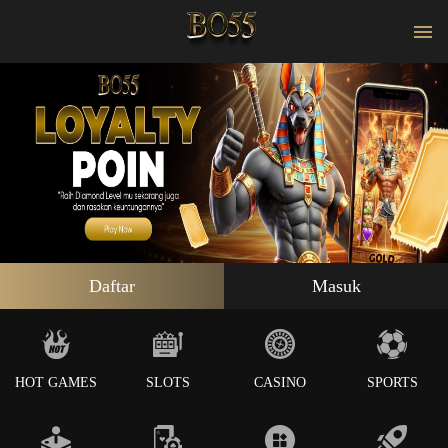
Daftar
Masuk
HOT GAMES
SLOTS
CASINO
SPORTS